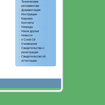
Техническим
регламентам
Документация
Инструкции
Карьера
Контакты
Награды
Наши друзья
Новости
о Covid-19
О компании
Свидетельства о
регистрации
Свидетельство об
аттестации