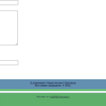
О компании
|
Наши друзья
|
Контакты
Все права защищены. © 2011.
Хостинг от
«UDAW Хостинг»