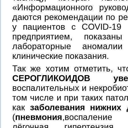
«Информационного руково
даются рекомендации по р
у пациентов с COVID-19
предприятием, показан
лабораторные аномали
клинические показания.
Так же хотим отметить, ч
СЕРОГЛИКОИДОВ
ув
воспалительных и некробиот
том числе и при таких пато
как
заболевания нижних 
(
пневмония
,воспаление 
лёгочная гипертензия, 