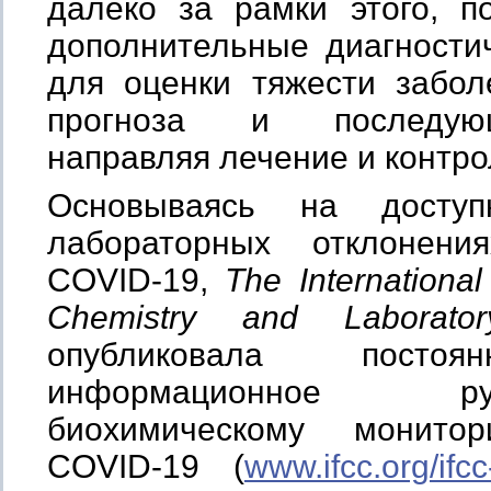
далеко за рамки этого, п
дополнительные диагности
для оценки тяжести забол
прогноза и последую
направляя лечение и контр
Основываясь на доступ
лабораторных отклонен
COVID‑19,
The International
Chemistry and Laborator
опубликовала постоя
информационное р
биохимическому монито
COVID-19 (
www.ifcc.org/ifc