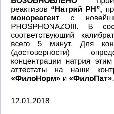
ВОЗОБНОВЛЕНО
произв
реактивов
“Натрий РН”,
п
монореагент
с новейши
PHOSPHONAZOІІІ. В сос
соответствующий калибра
всего 5 минут. Для кон
(достоверности) опре
концентрации натрия эти
аттестаты на наши конт
«ФилоНорм»
и
«ФилоПат»
.
12.01.2018