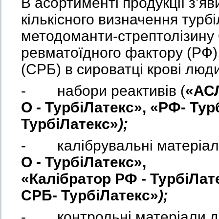
В асортименті продукції з’яв
кількісного визначення турб
методоманти-стрептолізину 
ревматоїдного фактору (РФ),
(СРБ) в сироватці крові люд
- набори реактивів (
«
АС
О - ТурбіЛатекс
»,
«РФ- Тур
ТурбіЛатекс
»
);
- калібрувальні матеріал
О
-
ТурбіЛатекс»,
«Калібратор
РФ
-
ТурбіЛат
СРБ- ТурбіЛатекс»
);
- контрольні матеріали дл