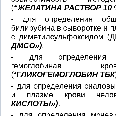
(
“ЖЕЛАТИНА РАСТВОР 10 
-
для определения общ
билирубина в сыворотке и п
с диметилсульфоксидом (
ДМСО»)
.
-
для определения г
гемоглобинав кр
(“
ГЛИКОГЕМОГЛОБИН ТБК
-
для определения сиаловы
и плазме крови чел
КИСЛОТЫ»)
.
-
для определения мочев