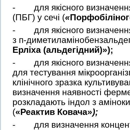
- для якісного визначення
(ПБГ) у сечі (
«
Порфобіліног
- для якісного визначення
з п-диметиламінобензальдег
Ерліха (альдегідний)»)
;
- для якісного визначення
для тестування мікроорганізм
клінічного зразка культивув
визначення наявності ферме
розкладають індол з амінок
(
«Реактив Ковача»
);
- для визначення концентра