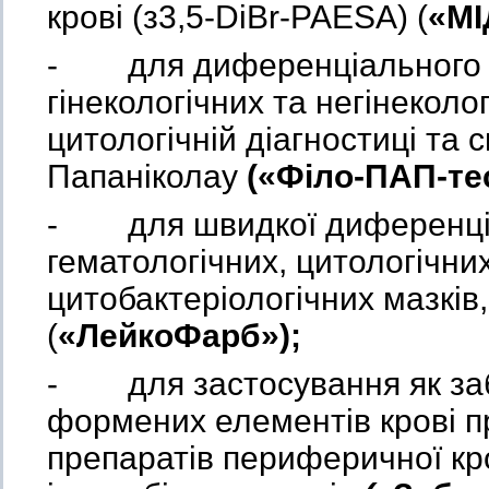
крові (з3,5-DiBr-PAESA) (
«МІ
- для диференціального 
гінекологічних та негінеколо
цитологічній діагностиці та с
Папаніколау
(«Філо-ПАП-те
- для швидкої диференціа
гематологічних, цитологічних
цитобактеріологічних мазків
(
«ЛейкоФарб»);
- для застосування як заб
формених елементів крові п
препаратів периферичної кров