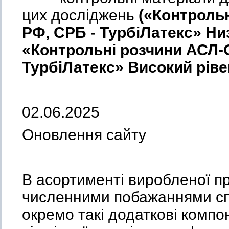
цих досліджень
(«Контрольн
РФ, СРБ
-
ТурбіЛатекс» Ни
«Контрольні розчини АСЛ-
ТурбіЛатекс» Високий рів
02.06.2025
Оновлення сайту
В асортименті виробленої пр
численними побажаннями сп
окремо такі додаткові компо