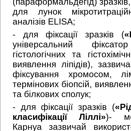
(параформальдегід) зразків, 
для лунок мікротитраці
аналізів ELISA;
- для фіксації зразків (
«
універсальний фіксат
гістологічних та гістохімі
виявлення ліпідів), зазви
фіксування хромосом, лі
термінових біопсій, виявлен
та білкових сполук;
- для фіксації зразків (
«Р
класифікації Ліллі»
)- м
Карнуа зазвичай використ