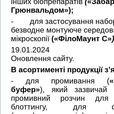
інших біопрепаратів
(
«Забар
Грюнвальдом»);
- для застосування набор
безводне монтуюче середо
мікроскопії
(«
ФілоМаунт С»
)
19.01.2024
Оновлення сайту.
В асортименті продукції з’
- для промивання (
буфер»
), який зазвичай 
промивний розчин для 
блоттингу, для ф