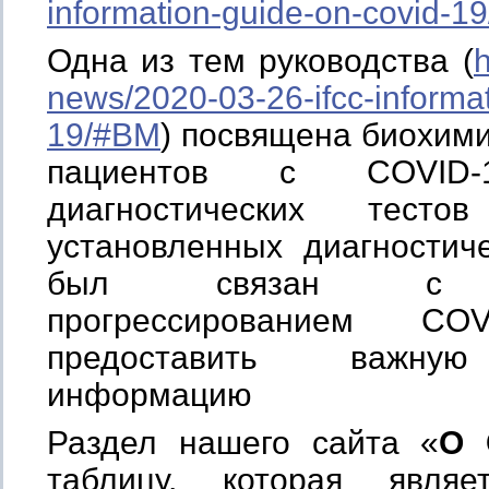
information-guide-on-covid-19
Одна из тем руководства (
h
news/2020-03-26-ifcc-informat
19/#BM
) посвящена биохим
пациентов с COVID
диагностических тест
установленных диагностич
был связан с не
прогрессированием C
предоставить важную
информацию
Раздел нашего сайта «
О 
таблицу, которая явля