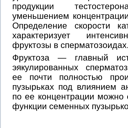
продукции тестостерон
уменьшением концентрации
Определение скорости ка
характеризует интенсив
фруктозы в сперматозоидах
Фруктоза — главный ист
эякулированных спермато
ее почти полностью про
пузырьках под влиянием ан
по ее концентрации можно 
функции семенных пузырько