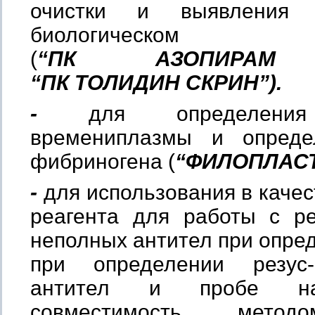
очистки и выявления
биологическом
(
“ПК АЗОПИР
“ПК ТОЛИДИН СКРИН”).
-
для определения п
времениплазмы и опреде
фибриногена (
“ФИЛОПЛАС
-
для использования в качес
реагента для работы с р
неполных антител при опред
при определении резус-
антител и пробе на
совместимость метод