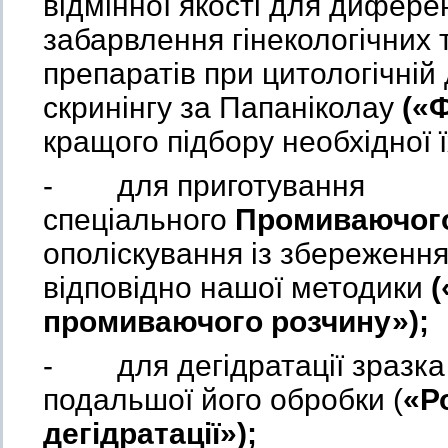
відмінної якості для дифере
забарвлення гінекологічних 
препаратів при цитологічній 
скринінгу за Папаніколау
(«
кращого підбору необхідної їх
- для приготування
спеціального
Промиваючого
ополіскування із збереженн
відповідно нашої методики
(
промиваючого розчину»);
- для дегідратації зразка
подальшої його обробки (
«Р
дегідратації
»);