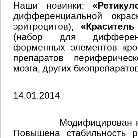
Наши новинки:
«
Ретику
дифференциальной окрас
эритроцитов),
«
Краситель
(набор для дифферен
форменных элементов кро
препаратов периферическ
мозга, других биопрепаратов
14.01.2014
Модифицирован н
Повышена стабильность р