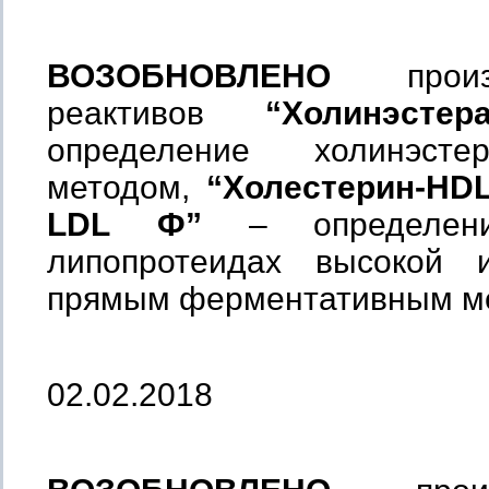
ВОЗОБНОВЛЕНО
произв
реактивов
“Холинэст
определение холинэсте
методом,
“Холестерин-HD
LDL Ф”
– определени
липопротеидах высокой 
прямым ферментативным м
02.02.2018