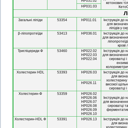
HP031.02
кетонових тіл 
HP031.03
Кето
Л
Загальні ліпіди
53354
HP011.01
І
нструкція до н
для визначе
ліпідів у си
β-ліпопротеїди
53413
НР036.01
І
нструкція до н
для визначення
ліпопротеїді
крові
Тригліцериди Ф
53460
HP022.02
Інструкція до 
HP022.03
для визначення
HP022.04
сироватці і
ензим
колориметри
Холестерин HDL
53393
HP026.03
Інструкція до 
для визн
холестерину 
HP026.11
високої щільн
сироватці і
Холестерин-Ф
53359
HP026.02
HP026.06
Інструкція до 
HP026.07
для визначенн
HP026.08
сироватці та
HP026.09
ферментати
HP026.10
Холестерин-HDL Ф
53391
HP026.13
Інструкція до 
для визн
холестерину 