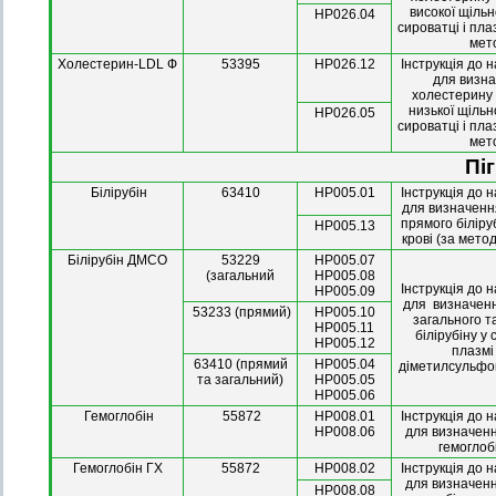
високої щільн
HP026.04
сироватці і пла
мет
Холестерин-LDL Ф
53395
HP026.12
Інструкція до 
для визн
холестерину 
низької щільн
HP026.05
сироватці і пла
мет
Пі
Білірубін
63410
HP005.01
Інструкція до 
для визначенн
прямого біліру
HP005.13
крові (за мет
Білірубін ДМСО
53229
НР005.07
(загальний
НР005.08
Інструкція до 
НР005.09
для визначенн
53233 (прямий)
НР005.10
загального т
НР005.11
білірубіну у
НР005.12
плазмі 
63410 (прямий
НР005.04
діметилсульфо
та загальний)
НР005.05
НР005.06
Гемоглобін
55872
HP008.01
Інструкція до 
HP008.06
для визначенн
гемоглобі
Гемоглобін ГХ
55872
HP008.02
Інструкція до 
для визначенн
HP008.08