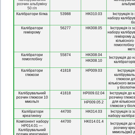
розчин альбуміну
альбумі
50 г/л
Калібратори білка
53988
HK010.03
Інструкція і
набору калібру
бі
Калібратори
56277
HK008.05
Інструкція із 
геміхрому
набору калібру
геміхрому 
кількісног
гемоглобіну
мет
Калібратори
55874
HK008.04
Інструкція до 
гемоглобіну
HK008.10
калібраторі
Калібратори
41818
HP009.03
Інструкці
глюкози
калібруваль
глюкози д
кількісного ви
у біологіч
Калібрувальний
41818
НР009.02.04
Інструкція до 
розчин глюкози 10
розчину глюко
ммоль/л
для кількісн
НР009.05.2
глюкози у біол
Калібратори
44700
HK014.03
Інструкція із 
креатиніну
набору калібра
Компонент набору
44700
HK014.01.4
Інструкція до 
HP014.01 —
розчину кре
Калібрувальний
мкмоль/дм3 д
розчин креатиніну