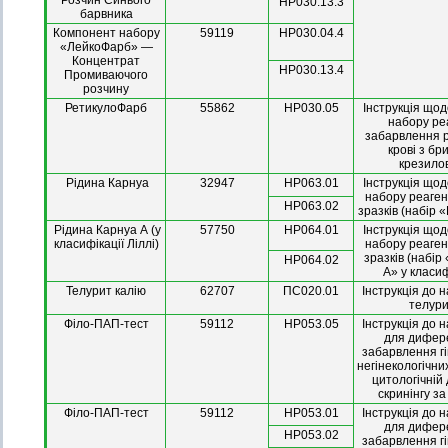
Розчин Синього
НР030.13.3
барвника
Компонент набору
59119
НР030.04.4
«ЛейкоФарб» —
Концентрат
НР030.13.4
Промиваючого
розчину
РетикулоФарб
55862
HP030.05
Інструкція що
набору ре
забарвлення р
крові з б
крезило
Рідина Карнуа
32947
HP063.01
Інструкція що
набору реагент
HP063.02
зразків (набір 
Рідина Карнуа А (у
57750
HP064.01
Інструкція що
класифікації Ліллі)
набору реагент
зразків (набір
HP064.02
А» у класиф
Телурит калію
62707
ПС020.01
Інструкція до 
телури
Філо-ПАП-тест
59112
НР053.05
Інструкція до 
для дифер
забарвлення гі
негінекологічни
цитологічній 
скринінгу з
Філо-ПАП-тест
59112
НР053.01
Інструкція до 
для дифер
НР053.02
забарвлення гі