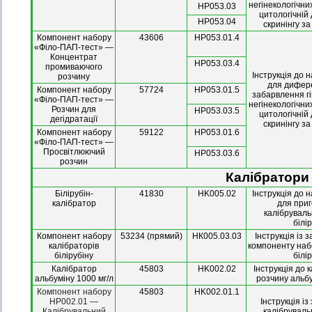
негінекологічни
НР053.03
цитологічній 
НР053.04
скринінгу з
Компонент набору
43606
НР053.01.4
«Філо-ПАП-тест» —
Концентрат
НР053.03.4
промиваючого
Інструкція до 
розчину
для дифер
Компонент набору
57724
НР053.01.5
забарвлення гі
«Філо-ПАП-тест» —
негінекологічни
Розчин для
НР053.03.5
цитологічній 
дегідратації
скринінгу з
Компонент набору
59122
НР053.01.6
«Філо-ПАП-тест» —
Просвітлюючий
НР053.03.6
розчин
Калібратори 
Білірубін-
41830
HK005.02
Інструкція до 
калібратор
для при
калібруваль
білі
Компонент набору
53234 (прямий)
НК005.03.03
Інструкція із 
калібраторів
компоненту наб
білірубіну
білі
Калібратор
45803
HK002.02
Інструкція до 
альбуміну 1000 мг/л
розчину альбу
Компонент набору
45803
HK002.01.1
HP002.01 —
Інструкція і
Калібрувальний
калібруваль