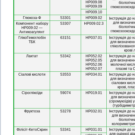
HP009.08
біологічн
HP009.09
глюкозооксид
HP009.10
Глюкоза-Ф
53301
HP009.02
Інструкція до 
для визначе
Компонент набору
53307
HP009.02.3
біологічн
HP009.02 —
глюкозооксид
Антикоагулянт
ГлікоГемоглобін
63151
НР037.01
Інструкція до 
ТБК
для визначенн
гліколізованог
крові
Лактат
53342
НР052.02
Інструкція до 
НР052.05
для визначенн
НР052.06
молочної кисл
НР052.07
плазмі та
Сіалові кислоти
53553
НР034.01
Інструкція до 
для визначенн
cіалових кисл
крові, пл
Сіроглікоїди
59074
HP019.01
Інструкція до 
для визначенн
(сіромукоїдів) 
(турбідимет
Фруктоза
53278
HP032.01
Інструкція до 
для визначен
біологічн
колориметри
Філісіт-КетоСкрин
53341
HP031.01
Інструкція до 
для оцінної ді