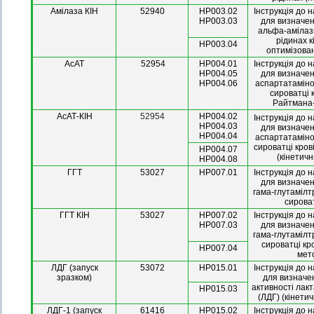
Амілаза КІН
52940
HP003.02
Інструкція до 
HP003.03
для визначен
альфа-амілази
рідинах 
HP003.04
оптимізова
АсАТ
52954
HP004.01
Інструкція до 
HP004.05
для визначен
HP004.06
аспартатамін
сироватці 
Райтмана
АсАТ-КІН
52954
HP004.02
Інструкція до 
HP004.03
для визначен
HP004.04
аспартатамін
сироватці крові
HP004.07
(кінетич
HP004.08
ГГТ
53027
HP007.01
Інструкція до 
для визначен
гама-глутамілт
сироват
ГГТ КІН
53027
HP007.02
Інструкція до 
HP007.03
для визначен
гама-глутамілт
сироватці кр
HP007.04
мет
ЛДГ (запуск
53072
HP015.01
Інструкція до 
зразком)
для визначе
активності лак
HP015.03
(ЛДГ) (кінети
ЛДГ-1 (запуск
61416
HP015.02
Інструкція до 