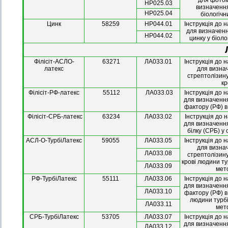
для фото
HP025.03
визначення
HP025.04
біологічн
Цинк
58259
НР044.01
Інструкція до 
для визначенн
НР044.02
цинку у біоло
Філісіт-АСЛО-
63271
ЛА033.01
Інструкція до 
латекс
для визна
стрептолізину
кр
Філісіт-РФ-латекс
55112
ЛА033.03
Інструкція до 
для визначенн
фактору (РФ) в
Філісіт-СРБ-латекс
63234
ЛА033.02
Інструкція до 
для визначенн
білку (СРБ) у 
АСЛ-О-ТурбіЛатекс
59055
ЛА033.05
Інструкція до 
для визна
ЛА033.08
стрептолізину
крові людини т
ЛА033.09
мет
РФ-ТурбіЛатекс
55111
ЛА033.06
Інструкція до 
для визначенн
ЛА033.10
фактору (РФ) в
людини турб
ЛА033.11
мет
СРБ-ТурбіЛатекс
53705
ЛА033.07
Інструкція до 
для визначенн
ЛА033.12