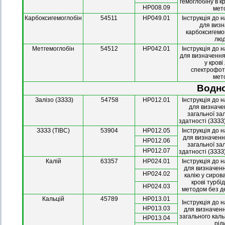
гемоглобіну в к
НР008.09
мет
Карбоксигемоглобін
54511
НР049.01
Інструкція до 
для виз
карбоксигемог
лю
Метгемоглобін
54512
НР042.01
Інструкція до 
для визначення
у кров
спектрофо
мет
Водно
Залізо (ЗЗЗЗ)
54758
HP012.01
Інструкція до 
для визначе
загальної за
здатності (ЗЗЗЗ
ЗЗЗЗ (TIBC)
53904
НР012.05
Інструкція до 
для визначенн
НР012.06
загальної за
НР012.07
здатності (ЗЗЗЗ
Калій
63357
HP024.01
Інструкція до 
для визначенн
HP024.02
калію у сиров
крові турб
HP024.03
методом без д
Кальцій
45789
НР013.01
Інструкція до 
НР013.03
для визначенн
загального каль
НР013.04
рід