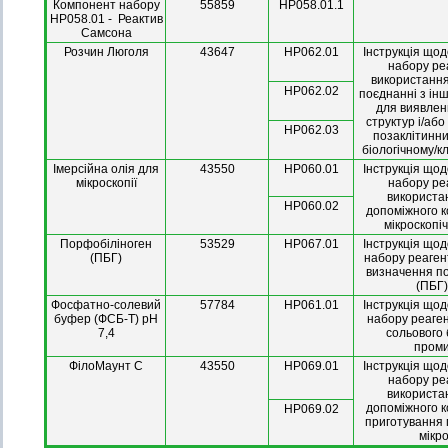
Компонент набору
55859
НР058.01.1
HP058.01 - Реактив
Самсона
Розчин Люголя
43647
НР062.01
Інструкція що
набору ре
використання
НР062.02
поєднанні з ін
для виявлен
структур і/або
НР062.03
позаклітинни
біологічному/к
Імерсійна олія для
43550
НР060.01
Інструкція що
мікроскопії
набору ре
використан
НР060.02
допоміжного 
мікроскопі
Порфобіліноген
53529
НР067.01
Інструкція що
(ПБГ)
набору реагент
визначення п
(ПБГ)
Фосфатно-солевий
57784
НР061.01
Інструкція що
буфер (ФСБ-Т) рН
набору реаге
7,4
сольового
пром
ФілоМаунт С
43550
НР069.01
Інструкція що
набору ре
використан
допоміжного 
НР069.02
приготування 
мікро