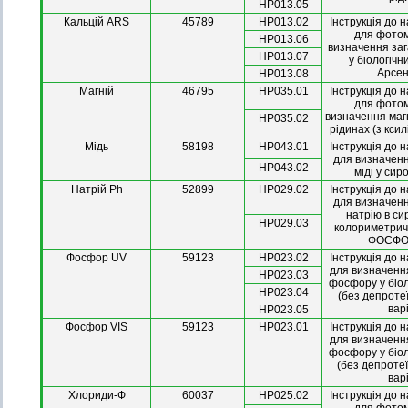
НР013.05
Кальцій ARS
45789
НР013.02
Інструкція до 
для фото
HP013.06
визначення заг
HP013.07
у біологічн
Арсена
HP013.08
Магній
46795
HP035.01
Інструкція до 
для фото
визначення магн
HP035.02
рідинах (з кси
Мідь
58198
НР043.01
Інструкція до 
для визначенн
НР043.02
міді у сир
Натрій Ph
52899
НР029.02
Інструкція до 
для визначенн
натрію в си
НР029.03
колориметрич
ФОСФОН
Фосфор UV
59123
HP023.02
Інструкція до 
для визначенн
HP023.03
фосфору у біол
HP023.04
(без депроте
вар
HP023.05
Фосфор VIS
59123
HP023.01
Інструкція до 
для визначенн
фосфору у біол
(без депротеї
вар
Хлориди-Ф
60037
HP025.02
Інструкція до 