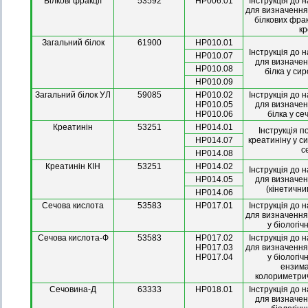
Білкові фракції
53592
HP006.01
І
нструкція до н
для визначення
білкових фра
кр
Загальний білок
61900
HP010.01
Інструкція до 
HP010.07
для визначен
HP010.08
білка у сир
HP010.09
Загальний білок УЛ
59085
HP010.02
Інструкція до 
HP010.05
для визначен
HP010.06
білка у сеч
Креатинін
53251
HP014.01
Інструкція 
HP014.07
креатиніну у си
с
HP014.08
Креатинін КІН
53251
HP014.02
Інструкція до 
HP014.05
для визначен
(кінетичн
HP014.06
Сечова кислота
53583
HP017.01
Інструкція до 
для визначення
у біологіч
Сечова кислота-Ф
53583
HP017.02
Інструкція до 
HP017.03
для визначення
HP017.04
у біологіч
ензим
колориметри
Сечовина-Д
63333
HP018.01
Інструкція до 
для визначен