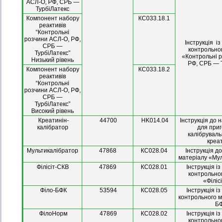
АСЛ-О, РФ, СРБ —
ТурбіЛатекс
Компонент набору
КС033.18.1
реактивів
“Контрольні
розчини АСЛ-О, РФ,
Інструкція і
СРБ —
контрольно
ТурбіЛатекс”
«Контрольні 
Низький рівень
РФ, СРБ — 
Компонент набору
КС033.18.2
реактивів
“Контрольні
розчини АСЛ-О, РФ,
СРБ —
ТурбіЛатекс”
Високий рівень
Креатинін-
44700
HK014.04
Інструкція до 
калібратор
для при
калібруваль
креа
Мультикалібратор
47868
КС028.04
Інструкція д
матеріалу «Му
Філісіт-СКВ
47869
КС028.01
Інструкція і
контрольно
«Філіс
Філо-БФК
53594
КС028.05
Інструкція і
контрольного м
Б
ФілоНорм
47869
КС028.02
Інструкція і
контрольно