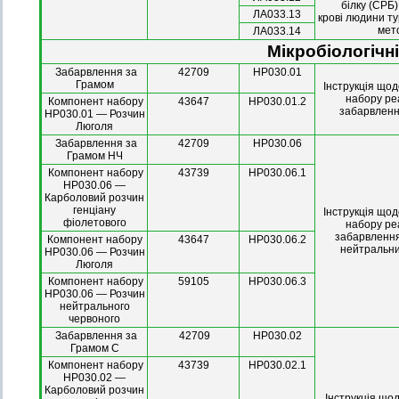
білку (СРБ)
ЛА033.13
крові людини т
мет
ЛА033.14
Мікробіологічні
Забарвлення за
42709
HP030.01
Грамом
Інструкція що
набору ре
Компонент набору
43647
HP030.01.2
забарвленн
HP030.01 — Розчин
Люголя
Забарвлення за
42709
HP030.06
Грамом НЧ
Компонент набору
43739
HP030.06.1
HP030.06 —
Карболовий розчин
генціану
Інструкція що
фіолетового
набору ре
забарвлення
Компонент набору
43647
HP030.06.2
нейтральн
HP030.06 — Розчин
Люголя
Компонент набору
59105
HP030.06.3
HP030.06 — Розчин
нейтрального
червоного
Забарвлення за
42709
HP030.02
Грамом С
Компонент набору
43739
HP030.02.1
HP030.02 —
Карболовий розчин
Інструкція що