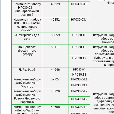
Ніль
Компонент набору
43629
HP030.03.3
HP030.03 —
Знебарвлюючий
розчин 2
Компонент набору
45351
HP030.03.4
HP030.03 — Розчин
метиленового
синього
Знежирювач для
59059
HP030.10
Інструкція що
скла
набору ре
знежире
Концентрат
59119
НР030.11
Інструкція що
фосфатного
набору ре
буферу
приготуванн
буферу для р
НР030.12
промивання п
біопре
ЛейкоФарб
44946
НР030.04
НР030.13
Компонент набору
57724
НР030.04.1
«ЛейкоФарб» —
НР030.13.1
Фіксатор
Компонент набору
43729
НР030.04.2
Інструкція що
«ЛейкоФарб» —
набору реаген
Розчин Червоного
НР030.13.2
диференціа
барвника
гематологічних
Компонент набору
43658
НР030.04.3
цитобактеріол
«ЛейкоФарб» —
сп