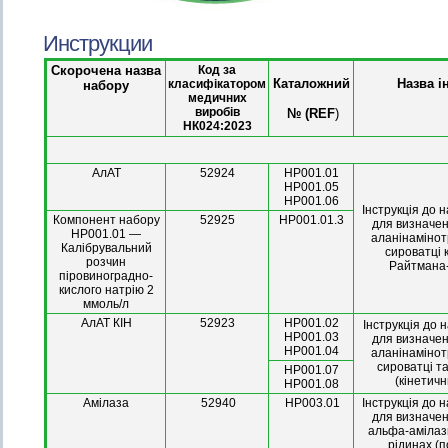
Инструкции
Скорочена назва
Код за
Каталожний
Назва і
класифікатором
набору
медичних
виробів
 № (REF
)
НК024:2023
АлАТ
52924
HP001.01
HP001.05
HP001.06
Інструкція до 
Компонент набору
52925
HP001.01.3
для визначен
HP001.01 —
аланінаміно
Калібрувальний
сироватці 
розчин
Райтмана
піровиноградно-
кислого натрію 2
ммоль/л
АлАТ КІН
52923
HP001.02
Інструкція до 
HP001.03
для визначен
HP001.04
аланінаміно
сироватці та
HP001.07
(кінетич
HP001.08
Амілаза
52940
HP003.01
Інструкція до 
для визначен
альфа-амілази
рідинах (