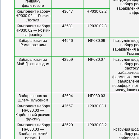
генціану
набору ре
фіолетового
забарвлення
Компонент набору
43647
HP030.02.2
сафр
HP030.02 — Розчин
Люголя
Компонент набору
43581
HP030.02.3
HP030.02 — Розчин
сафраніну
Забарвлювач за
44946
HP030.09
Інструкція що
Романовським
набору ре
забарвлення а
Роман
Забарвлювач за
42959
HP030.07
Інструкція що
Май-Грюнвальдом
набору ре
застосу
забарвлюва
формених елем
забарвленн
периферичної к
мозку, інших
Забарвлення за
42694
HP030.03
Цілем-Нільсеном
Компонент набору
42657
HP030.03.1
HP030.03 —
Карболовий розчин
фуксину
Компонент набору
43629
HP030.03.2
HP030.03 —
Інструкція що
Знебарвлюючий
набору ре
розчин 1
забарвленн