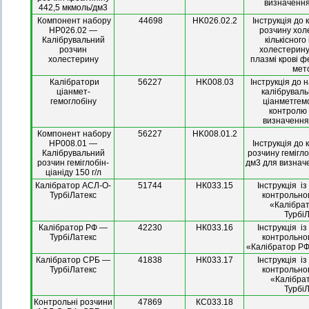
визначення
442,5 мкмоль/дм3
Компонент набору
44698
HK026.02.2
Інструкція до 
HP026.02 —
розчину хол
Калібрувальний
кількісног
розчин
холестерину 
холестерину
плазмі крові 
мет
Калібратори
56227
HK008.03
Інструкція до 
ціанмет-
калібруваль
гемоглобіну
ціанметгем
контролю 
визначення
Компонент набору
56227
HK008.01.2
HP008.01 —
Інструкція до 
Калібрувальний
розчину гемігло
розчин геміглобін-
дм3 для визнач
ціаніду 150 г/л
Калібратор АСЛ-О-
51744
НК033.15
Інструкція і
ТурбіЛатекс
контрольно
«Калібра
Турбі
Калібратор РФ —
42230
НК033.16
Інструкція і
ТурбіЛатекс
контрольно
«Калібратор РФ
Калібратор СРБ —
41838
НК033.17
Інструкція і
ТурбіЛатекс
контрольно
«Калібра
Турбі
Контрольні розчини
47869
КС033.18