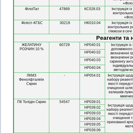
«Філ
ФілоПат
47869
КС028.03
Інструкція і
контрольно
«Філ
Філісіт-КГБС
30219
HK010.04
Інструкція і
контрольних ро
глюкози в сечі
Реагенти та 
ЖЕЛАТИНУ
60729
НР040.01
Інструкція і
РОЗЧИН 10 %
допоміжного
НР040.02
визначенні гр
визначенні р
НР040.03
скринінгу ант
індивідуаль
НР040.04
методом ко
ЛКМЗ
-
НР054.01
Інструкція що
Фенолфталеїн
набору реаент
Скрин
якості передс
очищення шля
залишків лужн
миючих
ПК Толідін Скрин
54547
НР039.01
Інструкція що
НР039.02
набору реагент
НР039.03
якості передс
очищення т
НР039.04
прихованої кров
НР039.05
мате
НР039.06