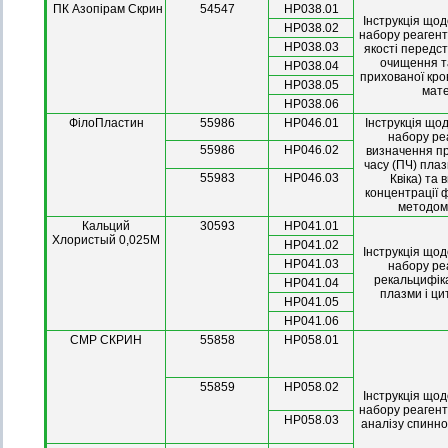
ПК Азопірам Скрин
54547
НР038.01
Інструкція що
НР038.02
набору реагент
НР038.03
якості передс
очищення т
НР038.04
прихованої кров
НР038.05
мате
НР038.06
ФілоПластин
55986
НР046.01
Інструкція що
набору ре
55986
НР046.02
визначення п
часу (ПЧ) пла
55983
НР046.03
Квіка) та
концентрації 
методом
Кальций
30593
НР041.01
Хлористый 0,025М
НР041.02
Інструкція що
НР041.03
набору ре
рекальцифіка
НР041.04
плазми і ци
НР041.05
НР041.06
СМР СКРИН
55858
НР058.01
55859
НР058.02
Інструкція що
набору реагенті
НР058.03
аналізу спинно