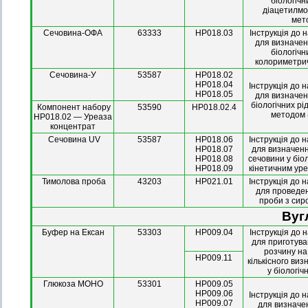
біологічн
діацетилм
мет
Сечовина-ОФА
63333
HP018.03
Інструкція до 
для визначен
біологічн
колориметри
Сечовина-У
53587
HP018.02
HP018.04
Інструкція до 
HP018.05
для визначен
біологічних р
Компонент набору
53590
НР018.02.4
методом (
HP018.02 — Уреаза
концентрат
Сечовина UV
53587
HP018.06
Інструкція до 
HP018.07
для визначенн
HP018.08
сечовини у біо
HP018.09
кінетичним ур
Тимолова проба
43203
HP021.01
Інструкція до 
для проведе
проби з сир
Вуг
Буфер на Ексан
53303
HP009.04
Інструкція до 
для приготув
розчину н
HP009.11
кількісного ви
у біологіч
Глюкоза МОНО
53301
HP009.05
HP009.06
Інструкція до 
HP009.07
для визначе