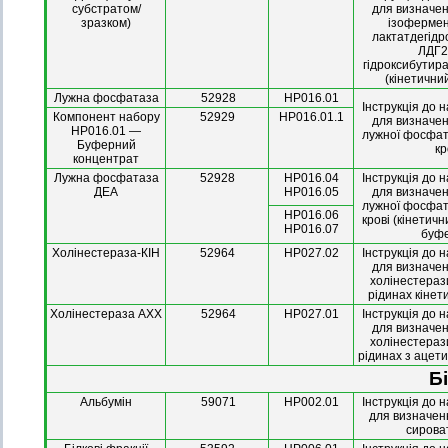
субстратом/
для визначен
зразком)
ізоферме
лактатдегідр
ЛДГ2,
гідроксибутир
(кінетични
Лужна фосфатаза
52928
HP016.01
Інструкція до 
Компонент набору
52929
HP016.01.1
для визначен
HP016.01 —
лужної фосфат
Буферний
кр
концентрат
Лужна фосфатаза
52928
HP016.04
Інструкція до 
ДЕА
HP016.05
для визначен
лужної фосфат
HP016.06
крові (кінетич
HP016.07
буф
Холінестераза-КІН
52964
HP027.02
Інструкція до 
для визначен
холінестерази
рідинах кіне
Холінестераза АХХ
52964
HP027.01
Інструкція до 
для визначен
холінестерази
рідинах з ацет
Б
Альбумін
59071
HP002.01
Інструкція до 
для визначен
сироват