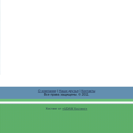
О компании
|
Наши друзья
|
Контакты
Все права защищены. © 2011.
Хостинг от
«UDAW Хостинг»