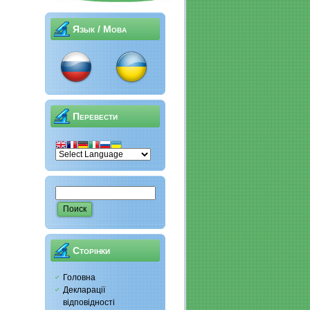
Язык / Мова
Перевести
Сторінки
Головна
Декларації
відповідності