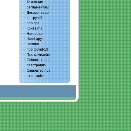
Технічним
регламентам
Документація
Інструкції
Кар’єра
Контакти
Нагороди
Наші друзі
Новини
про Covid-19
Про компанію
Свідоцтво про
реєстрацію
Свідоцтво про
атестацію