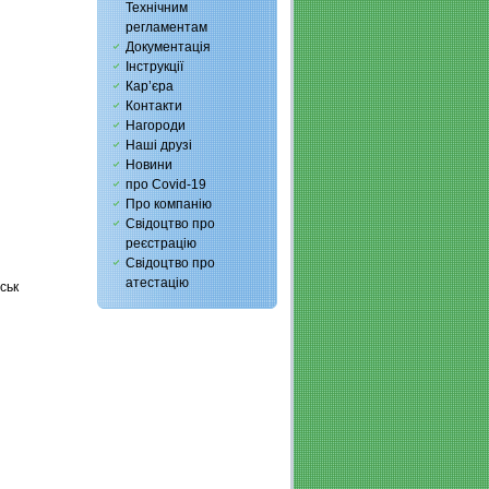
Технічним
регламентам
Документація
Інструкції
Кар’єра
Контакти
Нагороди
Наші друзі
Новини
про Covid-19
Про компанію
Свідоцтво про
реєстрацію
Свідоцтво про
атестацію
ськ