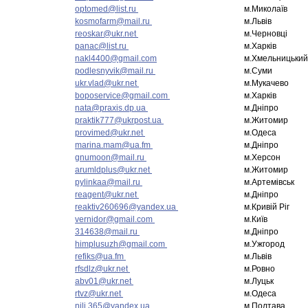
optomed@list.ru
м.Миколаїв
kosmofarm@mail.ru
м.Львів
reoskar@ukr.net
м.Черновці
panac@list.ru
м.Харків
nakl4400@gmail.com
м.Хмельницький
podlesnyvik@mail.ru
м.Суми
ukr.vlad@ukr.net
м.Мукачево
boposervice@gmail.com
м.Харків
nata@praxis.dp.ua
м.Дніпро
praktik777@ukrpost.ua
м.Житомир
provimed@ukr.net
м.Одеса
marina.mam@ua.fm
м.Дніпро
gnumoon@mail.ru
м.Херсон
arumldplus@ukr.net
м.Житомир
pylinkaa@mail.ru
м.Артемівськ
reagent@ukr.net
м.Дніпро
reaktiv260696@yandex.ua
м.Кривій Ріг
vernidor@gmail.com
м.Київ
314638@mail.ru
м.Дніпро
himplusuzh@gmail.com
м.Ужгород
refiks@ua.fm
м.Львів
rfsdlz@ukr.net
м.Ровно
abv01@ukr.net
м.Луцьк
rtvz@ukr.net
м.Одеса
nili.365@yandex.ua
м.Полтава