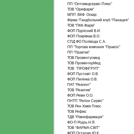
ПП “Оптомедсервіс-Плюс”
ТОВ “Орифарм”
МПП ВКФ Оскар
Фірма “Гандбольний клуб “Панацея”
ТОВ “ПКК-Фарм”
ФОП Підлісний В.И.
ФОП Покрівчак В.О.
СПД ФО Полівода С.А.
ПП “Торгова компанія “Праксіс”
ПП “Практик”
ТОВ Провентусмед
ТОВ ПромінтерМед
ТОВ “ПРОФІГРУП”
ФОП Пустовіт О.В.
ФОП Пилінка О.В.
ПАТ “Реагент”
ТОВ “Реактив”
ФОП Ревін О.О.
ПНТП “Регіон Сервіс”
ТОВ Рен Хімія Плюс
ТОВ Рефікс
ТДВ “Рівнефармація”
ФО-П Родзь Н.Я.
ТОВ “ФАРМА-СВІТ”
ФОП Осташко Ю.К.