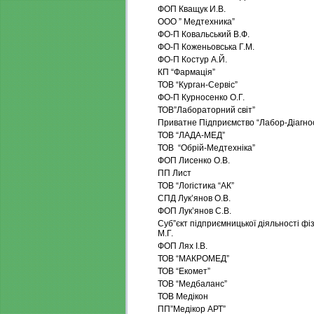
ФОП Кващук И.В.
ООО ” Медтехника”
ФО-П Ковальський В.Ф.
ФО-П Коженьовська Г.М.
ФО-П Костур А.Й.
КП “Фармація”
ТОВ “Курган-Сервіс”
ФО-П Курносенко О.Г.
ТОВ”Лабораторний світ”
Приватне Підприємство “Лабор-Діагно
ТОВ “ЛАДА-МЕД”
ТОВ “Обрій-Медтехніка”
ФОП Лисенко О.В.
ПП Лист
ТОВ “Логістика “АК”
СПД Лук’янов О.В.
ФОП Лук’янов С.В.
Суб”єкт підприємницької діяльності ф
М.Г.
ФОП Лях І.В.
ТОВ “МАКРОМЕД”
ТОВ “Екомет”
ТОВ “Медбаланс”
ТОВ Медікон
ПП”Медікор АРТ”