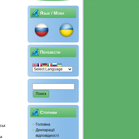
Язык / Мова
Перевести
Сторінки
Головна
ськ
Декларації
відповідності
ьк