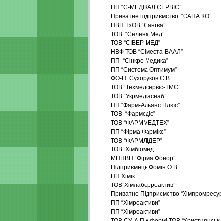
ПП “С-МЕДІКАЛ СЕРВІС”
Приватне підприємство “САНА КО”
НВП ТзОВ “Сангва”
ТОВ “Селена Мед”
ТОВ “СІВЕР-МЕД”
НВФ ТОВ “Сіместа-ВААЛ”
ПП “Сінкро Медика”
ПП “Система Оптимум”
ФО-П Сухоруков С.В.
ТОВ “Техмедсервіс-ТМС”
ТОВ “Укрмедіаснаб”
ПП “Фарм-Альянс Плюс”
ТОВ “Фармєдіс”
ТОВ “ФАРММЕДТЕХ”
ПП “Фірма Фармікс”
ТОВ “ФАРМЛІДЕР”
ТОВ Хімбіомед
МПНВП “Фірма Фонор”
Підприємець Фомін О.В.
ПП Хімік
ТОВ”Хімлаборреактив”
Приватне Підприємство “Хімпромресу
ПП “Хімреактиви”
ПП “Хімреактиви”
ТОВ СУ-А П у формі ТОВ “Християнськ