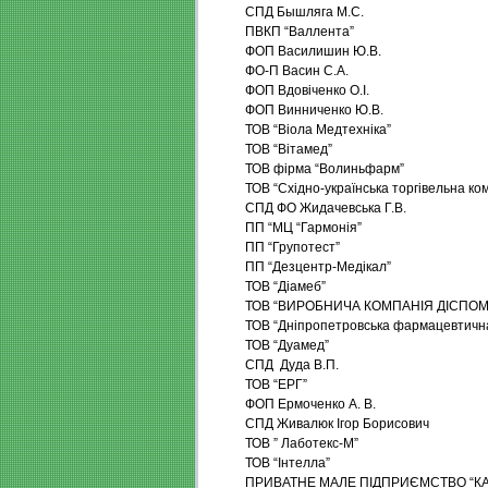
СПД Бышляга М.С.
ПВКП “Валлента”
ФОП Василишин Ю.В.
ФО-П Васин С.А.
ФОП Вдовіченко О.І.
ФОП Винниченко Ю.В.
ТОВ “Віола Медтехніка”
ТОВ “Вітамед”
ТОВ фірма “Волиньфарм”
ТОВ “Східно-українська торгівельна ко
СПД ФО Жидачевська Г.В.
ПП “МЦ “Гармонія”
ПП “Групотест”
ПП “Дезцентр-Медікал”
ТОВ “Діамеб”
ТОВ “ВИРОБНИЧА КОМПАНІЯ ДІСПОМ
ТОВ “Дніпропетровська фармацевтична
ТОВ “Дуамед”
СПД Дуда В.П.
ТОВ “ЕРГ”
ФОП Ермоченко А. В.
СПД Живалюк Ігор Борисович
ТОВ ” Лаботекс-М”
ТОВ “Інтелла”
ПРИВАТНЕ МАЛЕ ПІДПРИЄМСТВО “КА