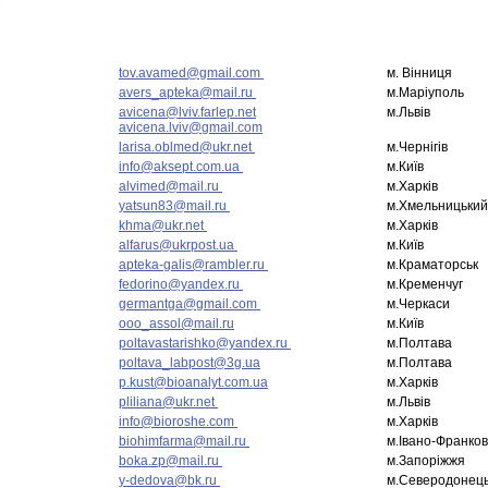
tov.avamed@gmail.com
м. Вінниця
avers_apteka@mail.ru
м.Маріуполь
avicena@lviv.farlep.net
м.Львів
avicena.lviv@gmail.com
larisa.oblmed@ukr.net
м.Чернігів
info@aksept.com.ua
м.Київ
alvimed@mail.ru
м.Харків
yatsun83@mail.ru
м.Хмельницький
khma@ukr.net
м.Харків
alfarus@ukrpost.ua
м.Київ
apteka-galis@rambler.ru
м.Краматорськ
fedorino@yandex.ru
м.Кременчуг
germantga@gmail.com
м.Черкаси
ooo_assol@mail.ru
м.Київ
poltavastarishko@yandex.ru
м.Полтава
poltava_labpost@3g.ua
м.Полтава
p.kust@bioanalyt.com.ua
м.Харків
pliliana@ukr.net
м.Львів
info@bioroshe.com
м.Харків
biohimfarma@mail.ru
м.Івано-Франков
boka.zp@mail.ru
м.Запоріжжя
y-dedova@bk.ru
м.Северодонец