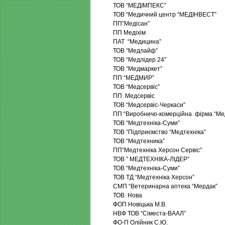
ТОВ “МЕДІМПЕКС”
ТОВ “Медичний центр “МЕДІНВЕСТ”
ПП”Медісан”
ПП Медіхім
ПАТ “Медицина”
ТОВ “Медлайф”
ТОВ “Медлідер 24″
ТОВ “Медмаркет”
ПП “МЕДМИР”
ТОВ “Медсервіс”
ПП Медсервіс
ТОВ “Медсервіс-Черкаси”
ПП “Виробничо-комерційна фірма “Ме
ТОВ “Медтехніка-Суми”
ТОВ “Підприємство “Медтехніка”
ТОВ “Медтехника”
ПП”Медтехніка Херсон Сервіс”
ТОВ ” МЕДТЕХНІКА-ЛІДЕР”
ТОВ “Медтехніка-Суми”
ТОВ ТД “Медтехніка Херсон”
СМП “Ветеринарна аптека “Мердак”
ТОВ Нова
ФОП Новіцька М.В.
НВФ ТОВ “Сіместа-ВААЛ”
ФО-П Олійник С.Ю.