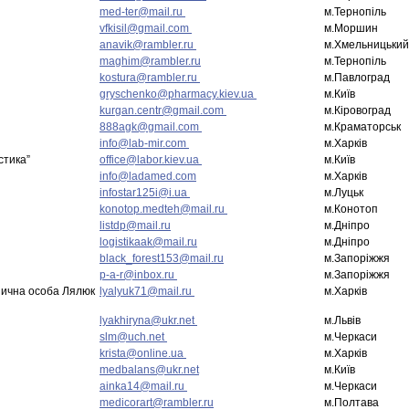
med-ter@mail.ru
м.Тернопіль
vfkisil@gmail.com
м.Моршин
anavik@rambler.ru
м.Хмельницький
maghim@rambler.ru
м.Тернопіль
kostura@rambler.ru
м.Павлоград
gryschenko@pharmacy.kiev.ua
м.Київ
kurgan.centr@gmail.com
м.Кіровоград
888agk@gmail.com
м.Краматорськ
info@lab-mir.com
м.Харків
стика”
office@labor.kiev.ua
м.Київ
info@ladamed.com
м.Харків
infostar125i@i.ua
м.Луцьк
konotop.medteh@mail.ru
м.Конотоп
listdp@mail.ru
м.Дніпро
logistikaak@mail.ru
м.Дніпро
black_forest153@mail.ru
м.Запоріжжя
p-a-r@inbox.ru
м.Запоріжжя
ізична особа Лялюк
lyalyuk71@mail.ru
м.Харків
lyakhiryna@ukr.net
м.Львів
slm@uch.net
м.Черкаси
krista@online.ua
м.Харків
medbalans@ukr.net
м.Київ
ainka14@mail.ru
м.Черкаси
medicorart@rambler.ru
м.Полтава