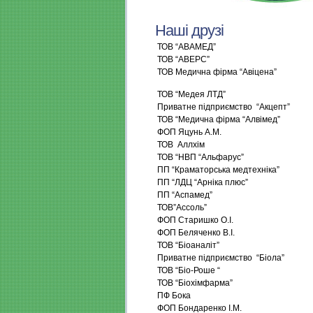
Наші друзі
ТОВ “АВАМЕД”
ТОВ “АВЕРС”
ТОВ Медична фірма “Авіцена”
ТОВ “Медея ЛТД”
Приватне підприємство “Акцепт”
ТОВ “Медична фірма “Алвімед”
ФОП Яцунь А.М.
ТОВ Аллхім
ТОВ “НВП “Альфарус”
ПП “Краматорська медтехніка”
ПП “ЛДЦ “Арніка плюс”
ПП “Аспамед”
ТОВ”Ассоль”
ФОП Старишко О.І.
ФОП Беляченко В.І.
ТОВ “Біоаналіт”
Приватне підприємство “Біола”
ТОВ “Біо-Роше “
ТОВ “Біохімфарма”
ПФ Бока
ФОП Бондаренко І.М.