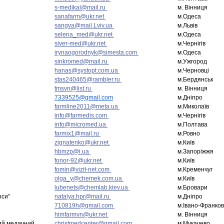
s-medikal@mail.ru
м. Вінниця
sanafarm@ukr.net
м.Одеса
sangva@mail.Lviv.ua
м.Львів
selena_med@ukr.net
м.Одеса
siver-med@ukr.net
м.Чернігів
irynaogorodnyk@simesta.com
м.Одеса
sinkromed@mail.ru
м.Ужгород
hanas@systopt.com.ua
м.Черновці
stas240465@rambler.ru
м.Бердянськ
tmsvn@list.ru
м. Вінниця
7339525@gmail.com
м.Дніпро
farmline2011@meta.ua
м.Миколаїв
info@farmedis.com
м.Чернігів
info@micromed.ua
м.Полтава
farmix1@mail.ru
м.Ровно
zignatenko@ukr.net
м.Київ
hbmzp@i.ua
м.Запоріжжя
fonor-92@ukr.net
м.Київ
fomin@vizit-net.com
м.Кременчуг
olga_y@chemek.com.ua
м.Київ
lubenets@chemlab.kiev.ua
м.Бровари
рси”
natalya.hpr@mail.ru
м.Дніпро
710819h@gmail.com
м.Івано-Франков
himfarmvn@ukr.net
м. Вінниця
ий медичний
christmedcenter@gmail.com
м.Мукачево