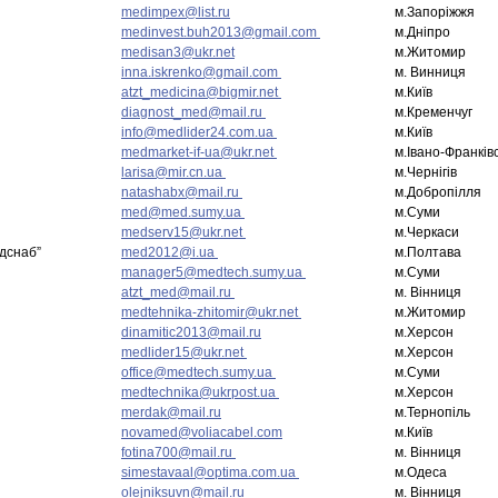
medimpex@list.ru
м.Запоріжжя
medinvest.buh2013@gmail.com
м.Дніпро
medisan3@ukr.net
м.Житомир
inna.iskrenko@gmail.com
м. Винниця
atzt_medicina@bigmir.net
м.Київ
diagnost_med@mail.ru
м.Кременчуг
info@medlider24.com.ua
м.Київ
medmarket-if-ua@ukr.net
м.Івано-Франків
larisa@mir.cn.ua
м.Чернігів
natashabx@mail.ru
м.Добропілля
med@med.sumy.ua
м.Суми
medserv15@ukr.net
м.Черкаси
дснаб”
med2012@i.ua
м.Полтава
manager5@medtech.sumy.ua
м.Суми
atzt_med@mail.ru
м. Вінниця
medtehnika-zhitomir@ukr.net
м.Житомир
dinamitic2013@mail.ru
м.Херсон
medlider15@ukr.net
м.Херсон
office@medtech.sumy.ua
м.Суми
medtechnika@ukrpost.ua
м.Херсон
merdak@mail.ru
м.Тернопіль
novamed@voliacabel.com
м.Київ
fotina700@mail.ru
м. Вінниця
simestavaal@optima.com.ua
м.Одеса
olejniksuvn@mail.ru
м. Вінниця