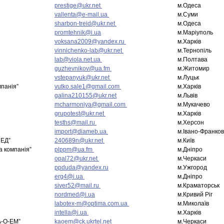
prestige@ukr.net
м.Одеса
vallenta@e-mail.ua
м.Суми
sharbon-treid@ukr.net
м.Одеса
promtehnik@i.ua
м.Маріуполь
voksana2009@yandex.ru
м.Харків
vinnichenko-lab@ukr.net
м.Тернопіль
lab@viola.net.ua
м.Полтава
guzhevnikov@ua.fm
м.Житомир
vstepanyuk@ukr.net
м.Луцьк
мпанія”
vutko.sale1@gmail.com
м.Харків
galina210155@ukr.net
м.Львів
mcharmoniya@gmail.com
м.Мукачево
grupotest@ukr.net
м.Харків
tesths@mail.ru
м.Херсон
import@diameb.ua
м.Івано-Франков
ЕД”
240689n@ukr.net
м.Київ
 компанія”
plppm@ua.fm
м.Дніпро
opal72@ukr.net
м.Черкаси
ppduda@yandex.ru
м.Ужгород
erg4@i.ua
м.Дніпро
siver52@mail.ru
м.Краматорськ
nordmed@i.ua
м.Кривий Ріг
labotex-m@optima.com.ua
м.Миколаїв
intella@i.ua
м.Харків
-О-ЕМ”
kaoem@ck.ukrtel.net
м.Черкаси